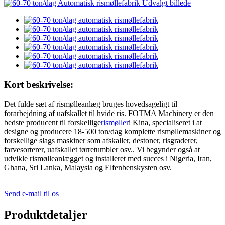
Kort beskrivelse:
Det fulde sæt af rismølleanlæg bruges hovedsageligt til
forarbejdning af uafskallet til hvide ris. FOTMA Machinery er den
bedste producent til forskellige
rismøller
i Kina, specialiseret i at
designe og producere 18-500 ton/dag komplette rismøllemaskiner og
forskellige slags maskiner som afskaller, destoner, risgraderer,
farvesorterer, uafskallet tørretumbler osv.. Vi begynder også at
udvikle rismølleanlægget og installeret med succes i Nigeria, Iran,
Ghana, Sri Lanka, Malaysia og Elfenbenskysten osv.
Send e-mail til os
Produktdetaljer