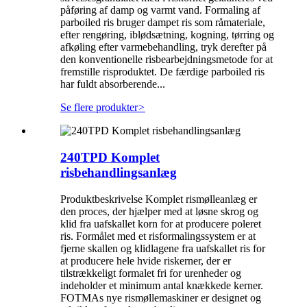
påføring af damp og varmt vand. Formaling af
parboiled ris bruger dampet ris som råmateriale,
efter rengøring, iblødsætning, kogning, tørring og
afkøling efter varmebehandling, tryk derefter på
den konventionelle risbearbejdningsmetode for at
fremstille risproduktet. De færdige parboiled ris
har fuldt absorberende...
Se flere produkter
>
240TPD Komplet
risbehandlingsanlæg
Produktbeskrivelse Komplet rismølleanlæg er
den proces, der hjælper med at løsne skrog og
klid fra uafskallet korn for at producere poleret
ris. Formålet med et risformalingssystem er at
fjerne skallen og klidlagene fra uafskallet ris for
at producere hele hvide riskerner, der er
tilstrækkeligt formalet fri for urenheder og
indeholder et minimum antal knækkede kerner.
FOTMAs nye rismøllemaskiner er designet og