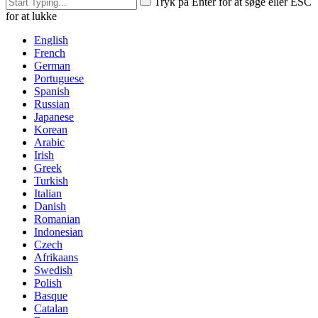
Tryk på Enter for at søge eller ESC
for at lukke
English
French
German
Portuguese
Spanish
Russian
Japanese
Korean
Arabic
Irish
Greek
Turkish
Italian
Danish
Romanian
Indonesian
Czech
Afrikaans
Swedish
Polish
Basque
Catalan