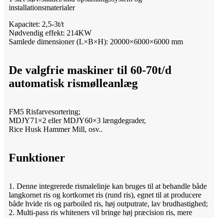
installationsmaterialer
Kapacitet: 2,5-3t/t
Nødvendig effekt: 214KW
Samlede dimensioner (L×B×H): 20000×6000×6000 mm
De valgfrie maskiner til 60-70t/d
automatisk rismølleanlæg
FM5 Risfarvesortering;
MDJY71×2 eller MDJY60×3 længdegrader,
Rice Husk Hammer Mill, osv..
Funktioner
1. Denne integrerede rismalelinje kan bruges til at behandle både
langkornet ris og kortkornet ris (rund ris), egnet til at producere
både hvide ris og parboiled ris, høj outputrate, lav brudhastighed;
2. Multi-pass ris whiteners vil bringe høj præcision ris, mere