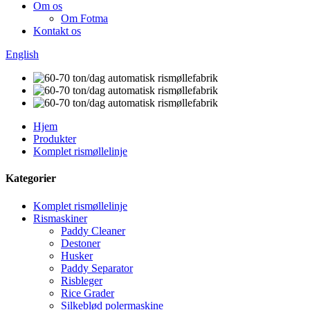
Om os
Om Fotma
Kontakt os
English
Hjem
Produkter
Komplet rismøllelinje
Kategorier
Komplet rismøllelinje
Rismaskiner
Paddy Cleaner
Destoner
Husker
Paddy Separator
Risbleger
Rice Grader
Silkeblød polermaskine