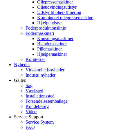
Oliepressemaskiner
Olieudvindingsudstyr
Udstyr til olieraffinering
Kombineret oliepressemaskine
Hjælpeudstyr
Foderproduktionslinje
Fodermaskineri
Knusningsmaskiner
Blandemaskiner
Pillemaskiner
Hjælpemaskiner
Korntørrer
Nyheder
Virksomhedsnyheder
Industri nyheder
Galleri
Sag
Værksted
Installationssted
Forsendelsesemballage
Kundebesøg
Video
Service Support
Service System
FAQ