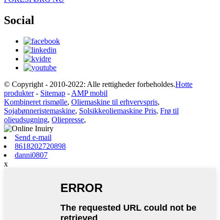
Social
© Copyright - 2010-2022: Alle rettigheder forbeholdes.
Hotte
produkter
-
Sitemap
-
AMP mobil
Kombineret rismølle
,
Oliemaskine til erhvervspris
,
Sojabønneristemaskine
,
Solsikkeoliemaskine Pris
,
Frø til
olieudsugning
,
Oliepresse
,
Send e-mail
8618202720898
danni0807
x