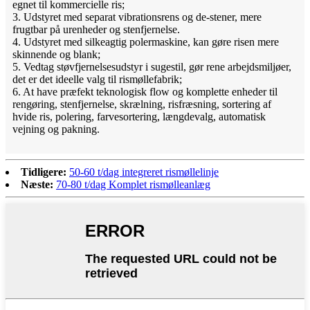
egnet til kommercielle ris;
3. Udstyret med separat vibrationsrens og de-stener, mere
frugtbar på urenheder og stenfjernelse.
4. Udstyret med silkeagtig polermaskine, kan gøre risen mere
skinnende og blank;
5. Vedtag støvfjernelsesudstyr i sugestil, gør rene arbejdsmiljøer,
det er det ideelle valg til rismøllefabrik;
6. At have præfekt teknologisk flow og komplette enheder til
rengøring, stenfjernelse, skrælning, risfræsning, sortering af
hvide ris, polering, farvesortering, længdevalg, automatisk
vejning og pakning.
Tidligere:
50-60 t/dag integreret rismøllelinje
Næste:
70-80 t/dag Komplet rismølleanlæg