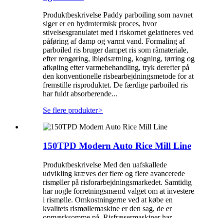
Produktbeskrivelse Paddy parboiling som navnet
siger er en hydrotermisk proces, hvor
stivelsesgranulatet med i riskornet gelatineres ved
påføring af damp og varmt vand. Formaling af
parboiled ris bruger dampet ris som råmateriale,
efter rengøring, iblødsætning, kogning, tørring og
afkøling efter varmebehandling, tryk derefter på
den konventionelle risbearbejdningsmetode for at
fremstille risproduktet. De færdige parboiled ris
har fuldt absorberende...
Se flere produkter
>
150TPD Modern Auto Rice Mill Line
Produktbeskrivelse Med den uafskallede
udvikling kræves der flere og flere avancerede
rismøller på risforarbejdningsmarkedet. Samtidig
har nogle forretningsmænd valget om at investere
i rismølle. Omkostningerne ved at købe en
kvalitets rismøllemaskine er den sag, de er
opmærksomme på. Risfræsermaskiner har