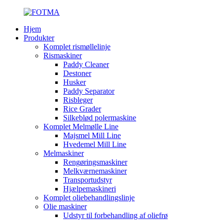
Hjem
Produkter
Komplet rismøllelinje
Rismaskiner
Paddy Cleaner
Destoner
Husker
Paddy Separator
Risbleger
Rice Grader
Silkeblød polermaskine
Komplet Melmølle Line
Majsmel Mill Line
Hvedemel Mill Line
Melmaskiner
Rengøringsmaskiner
Melkværnemaskiner
Transportudstyr
Hjælpemaskineri
Komplet oliebehandlingslinje
Olie maskiner
Udstyr til forbehandling af oliefrø