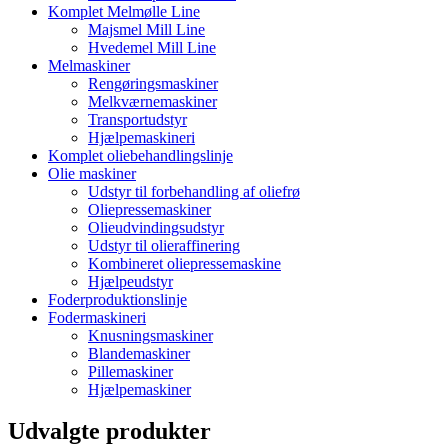
Komplet Melmølle Line
Majsmel Mill Line
Hvedemel Mill Line
Melmaskiner
Rengøringsmaskiner
Melkværnemaskiner
Transportudstyr
Hjælpemaskineri
Komplet oliebehandlingslinje
Olie maskiner
Udstyr til forbehandling af oliefrø
Oliepressemaskiner
Olieudvindingsudstyr
Udstyr til olieraffinering
Kombineret oliepressemaskine
Hjælpeudstyr
Foderproduktionslinje
Fodermaskineri
Knusningsmaskiner
Blandemaskiner
Pillemaskiner
Hjælpemaskiner
Udvalgte produkter