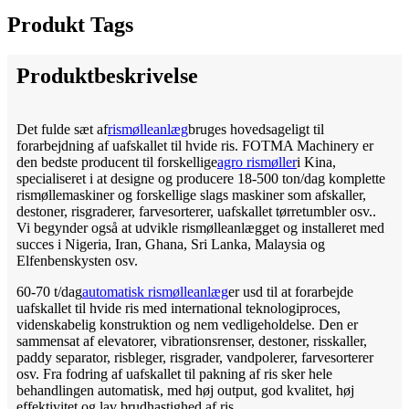
Produkt Tags
Produktbeskrivelse
Det fulde sæt af
rismølleanlæg
bruges hovedsageligt til
forarbejdning af uafskallet til hvide ris. FOTMA Machinery er
den bedste producent til forskellige
agro rismøller
i Kina,
specialiseret i at designe og producere 18-500 ton/dag komplette
rismøllemaskiner og forskellige slags maskiner som afskaller,
destoner, risgraderer, farvesorterer, uafskallet tørretumbler osv..
Vi begynder også at udvikle rismølleanlægget og installeret med
succes i Nigeria, Iran, Ghana, Sri Lanka, Malaysia og
Elfenbenskysten osv.
60-70 t/dag
automatisk rismølleanlæg
er usd til at forarbejde
uafskallet til hvide ris med international teknologiproces,
videnskabelig konstruktion og nem vedligeholdelse. Den er
sammensat af elevatorer, vibrationsrenser, destoner, risskaller,
paddy separator, risbleger, risgrader, vandpolerer, farvesorterer
osv. Fra fodring af uafskallet til pakning af ris sker hele
behandlingen automatisk, med høj output, god kvalitet, høj
effektivitet og lav brudhastighed af ris.