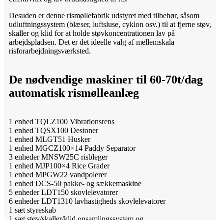
Desuden er denne rismøllefabrik udstyret med tilbehør, såsom
udluftningssystem (blæser, luftsluse, cyklon osv.) til at fjerne støv,
skaller og klid for at holde støvkoncentrationen lav på
arbejdspladsen. Det er det ideelle valg af mellemskala
risforarbejdningsværksted.
De nødvendige maskiner til 60-70t/dag
automatisk rismølleanlæg
1 enhed TQLZ100 Vibrationsrens
1 enhed TQSX100 Destoner
1 enhed MLGT51 Husker
1 enhed MGCZ100×14 Paddy Separator
3 enheder MNSW25C risbleger
1 enhed MJP100×4 Rice Grader
1 enhed MPGW22 vandpolerer
1 enhed DCS-50 pakke- og sækkemaskine
5 enheder LDT150 skovlelevatorer
6 enheder LDT1310 lavhastigheds skovlelevatorer
1 sæt styreskab
1 sæt støv/skaller/klid opsamlingssystem og