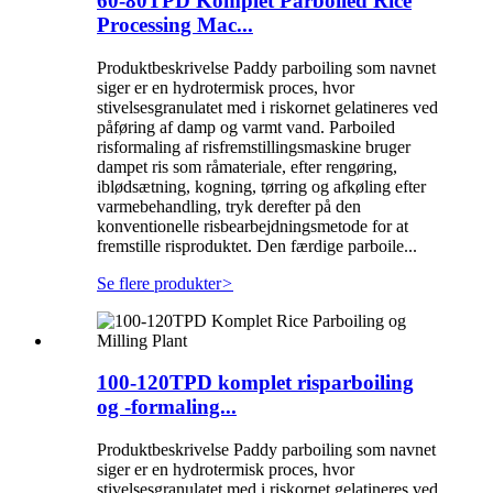
60-80TPD Komplet Parboiled Rice
Processing Mac...
Produktbeskrivelse Paddy parboiling som navnet
siger er en hydrotermisk proces, hvor
stivelsesgranulatet med i riskornet gelatineres ved
påføring af damp og varmt vand. Parboiled
risformaling af risfremstillingsmaskine bruger
dampet ris som råmateriale, efter rengøring,
iblødsætning, kogning, tørring og afkøling efter
varmebehandling, tryk derefter på den
konventionelle risbearbejdningsmetode for at
fremstille risproduktet. Den færdige parboile...
Se flere produkter
>
100-120TPD komplet risparboiling
og -formaling...
Produktbeskrivelse Paddy parboiling som navnet
siger er en hydrotermisk proces, hvor
stivelsesgranulatet med i riskornet gelatineres ved