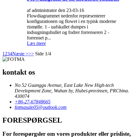
af administrator den 23-03-16
Flowdiagrammet nedenfor repræsenterer
konfigurationen og flowet i en typisk moderne
rismølle. 1 - uafskallet dumpes i
indsugningshullet og fodrer forrenseren 2 -
forrenset p...
Læs mere
1
2
3
4
Næste >
>>
Side 1/4
kontakt os
No 52 Guanggu Avenue, East Lake New High-tech
Development Zone, Wuhan by, Hubei-provinsen, PRChina.
430074
+86-27-67848665
fotmasale05@outlook.com
FORESPØRGSEL
For forespørgsler om vores produkter eller prisliste,