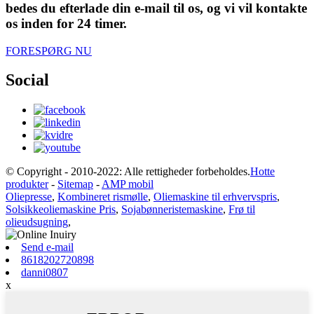
bedes du efterlade din e-mail til os, og vi vil kontakte
os inden for 24 timer.
FORESPØRG NU
Social
© Copyright - 2010-2022: Alle rettigheder forbeholdes.
Hotte
produkter
-
Sitemap
-
AMP mobil
Oliepresse
,
Kombineret rismølle
,
Oliemaskine til erhvervspris
,
Solsikkeoliemaskine Pris
,
Sojabønneristemaskine
,
Frø til
olieudsugning
,
Send e-mail
8618202720898
danni0807
x