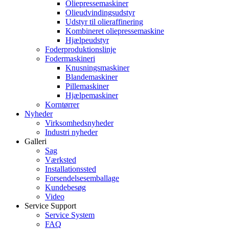
Oliepressemaskiner
Olieudvindingsudstyr
Udstyr til olieraffinering
Kombineret oliepressemaskine
Hjælpeudstyr
Foderproduktionslinje
Fodermaskineri
Knusningsmaskiner
Blandemaskiner
Pillemaskiner
Hjælpemaskiner
Korntørrer
Nyheder
Virksomhedsnyheder
Industri nyheder
Galleri
Sag
Værksted
Installationssted
Forsendelsesemballage
Kundebesøg
Video
Service Support
Service System
FAQ