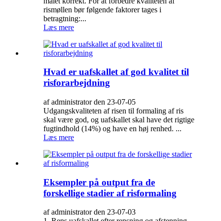
malet korrekt. For at forbedre kvaliteten af ​​
rismøllen bør følgende faktorer tages i
betragtning:...
Læs mere
Hvad er uafskallet af god kvalitet til
risforarbejdning
af administrator den 23-07-05
Udgangskvaliteten af ​​risen til formaling af ris
skal være god, og uafskallet skal have det rigtige
fugtindhold (14%) og have en høj renhed. ...
Læs mere
Eksempler på output fra de
forskellige stadier af risformaling
af administrator den 23-07-03
1. Rens uafskallet efter rensning og afstenning