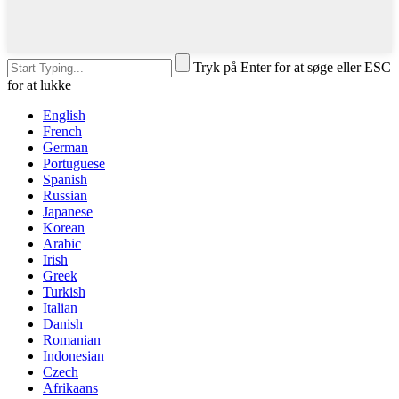
Tryk på Enter for at søge eller ESC
for at lukke
English
French
German
Portuguese
Spanish
Russian
Japanese
Korean
Arabic
Irish
Greek
Turkish
Italian
Danish
Romanian
Indonesian
Czech
Afrikaans