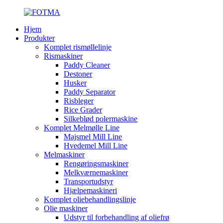
Hjem
Produkter
Komplet rismøllelinje
Rismaskiner
Paddy Cleaner
Destoner
Husker
Paddy Separator
Risbleger
Rice Grader
Silkeblød polermaskine
Komplet Melmølle Line
Majsmel Mill Line
Hvedemel Mill Line
Melmaskiner
Rengøringsmaskiner
Melkværnemaskiner
Transportudstyr
Hjælpemaskineri
Komplet oliebehandlingslinje
Olie maskiner
Udstyr til forbehandling af oliefrø