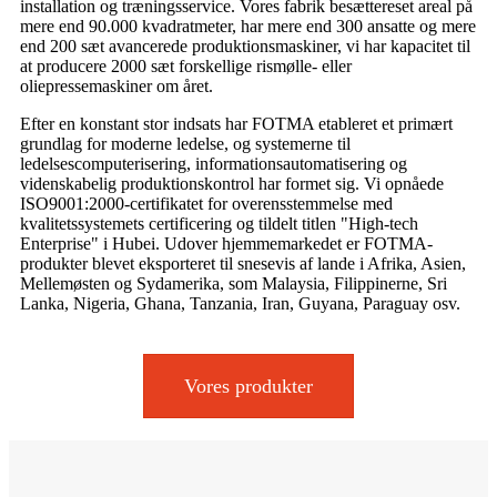
installation og træningsservice. Vores fabrik besætter
es
et areal på
mere end 90.000 kvadratmeter, har mere end 300 ansatte og mere
end 200 sæt avancerede produktionsmaskiner, vi har kapacitet til
at producere 2000 sæt forskellige rismølle- eller
oliepressemaskiner om året.
Efter en konstant stor indsats har FOTMA etableret et primært
grundlag for moderne ledelse, og systemerne til
ledelsescomputerisering, informationsautomatisering og
videnskabelig produktionskontrol har formet sig. Vi opnåede
ISO9001:2000-certifikatet for overensstemmelse med
kvalitetssystemets certificering og tildelt titlen "High-tech
Enterprise" i Hubei. Udover hjemmemarkedet er FOTMA-
produkter blevet eksporteret til snesevis af lande i Afrika, Asien,
Mellemøsten og Sydamerika, som Malaysia, Filippinerne, Sri
Lanka, Nigeria, Ghana, Tanzania, Iran, G
u
yana, Paraguay osv.
Vores produkter