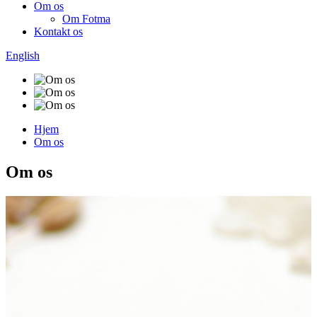
Om os
Om Fotma
Kontakt os
English
Hjem
Om os
Om os