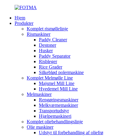
Hjem
Produkter
Komplet rismøllelinje
Rismaskiner
Paddy Cleaner
Destoner
Husker
Paddy Separator
Risbleger
Rice Grader
Silkeblød polermaskine
Komplet Melmølle Line
Majsmel Mill Line
Hvedemel Mill Line
Melmaskiner
Rengøringsmaskiner
Melkværnemaskiner
Transportudstyr
Hjælpemaskineri
Komplet oliebehandlingslinje
Olie maskiner
Udstyr til forbehandling af oliefrø