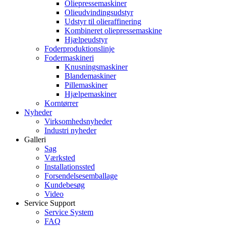
Oliepressemaskiner
Olieudvindingsudstyr
Udstyr til olieraffinering
Kombineret oliepressemaskine
Hjælpeudstyr
Foderproduktionslinje
Fodermaskineri
Knusningsmaskiner
Blandemaskiner
Pillemaskiner
Hjælpemaskiner
Korntørrer
Nyheder
Virksomhedsnyheder
Industri nyheder
Galleri
Sag
Værksted
Installationssted
Forsendelsesemballage
Kundebesøg
Video
Service Support
Service System
FAQ