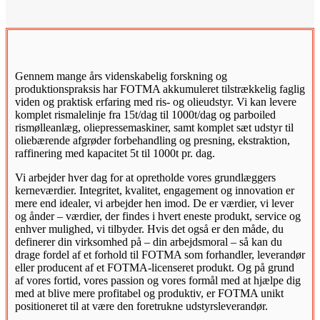
Gennem mange års videnskabelig forskning og
produktionspraksis har FOTMA akkumuleret tilstrækkelig faglig
viden og praktisk erfaring med ris- og olieudstyr. Vi kan levere
komplet rismalelinje fra 15t/dag til 1000t/dag og parboiled
rismølleanlæg, oliepressemaskiner, samt komplet sæt udstyr til
oliebærende afgrøder forbehandling og presning, ekstraktion,
raffinering med kapacitet 5t til 1000t pr. dag.
Vi arbejder hver dag for at opretholde vores grundlæggers
kerneværdier. Integritet, kvalitet, engagement og innovation er
mere end idealer, vi arbejder hen imod. De er værdier, vi lever
og ånder – værdier, der findes i hvert eneste produkt, service og
enhver mulighed, vi tilbyder. Hvis det også er den måde, du
definerer din virksomhed på – din arbejdsmoral – så kan du
drage fordel af et forhold til FOTMA som forhandler, leverandør
eller producent af et FOTMA-licenseret produkt. Og på grund
af vores fortid, vores passion og vores formål med at hjælpe dig
med at blive mere profitabel og produktiv, er FOTMA unikt
positioneret til at være den foretrukne udstyrsleverandør.