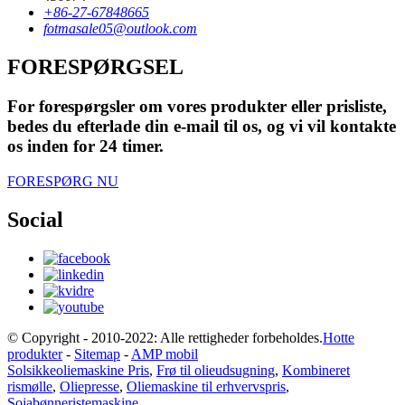
+86-27-67848665
fotmasale05@outlook.com
FORESPØRGSEL
For forespørgsler om vores produkter eller prisliste,
bedes du efterlade din e-mail til os, og vi vil kontakte
os inden for 24 timer.
FORESPØRG NU
Social
© Copyright - 2010-2022: Alle rettigheder forbeholdes.
Hotte
produkter
-
Sitemap
-
AMP mobil
Solsikkeoliemaskine Pris
,
Frø til olieudsugning
,
Kombineret
rismølle
,
Oliepresse
,
Oliemaskine til erhvervspris
,
Sojabønneristemaskine
,