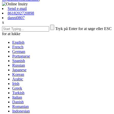
Send e-mail
8618202720898
danni0807
x
Tryk på Enter for at søge eller ESC
for at lukke
English
French
German
Portuguese
Spanish
Russian
Japanese
Korean
Arabic
Irish
Greek
Turkish
Italian
Danish
Romanian
Indonesian