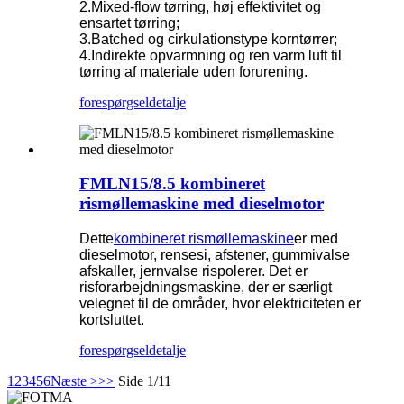
2.Mixed-flow tørring, høj effektivitet og
ensartet tørring;
3.Batched og cirkulationstype korntørrer;
4.Indirekte opvarmning og ren varm luft til
tørring af materiale uden forurening.
forespørgsel
detalje
FMLN15/8.5 kombineret
rismøllemaskine med dieselmotor
Dette
kombineret rismøllemaskine
er med
dieselmotor, rensesi, afstener, gummivalse
afskaller, jernvalse rispolerer. Det er
risforarbejdningsmaskine, der er særligt
velegnet til de områder, hvor elektriciteten er
kortsluttet.
forespørgsel
detalje
1
2
3
4
5
6
Næste >
>>
Side 1/11