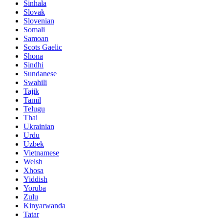
Sinhala
Slovak
Slovenian
Somali
Samoan
Scots Gaelic
Shona
Sindhi
Sundanese
Swahili
Tajik
Tamil
Telugu
Thai
Ukrainian
Urdu
Uzbek
Vietnamese
Welsh
Xhosa
Yiddish
Yoruba
Zulu
Kinyarwanda
Tatar