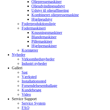
Oliepressemaskiner
Olieudvindingsudstyr
Udstyr til olieraffinering
Kombineret oliepressemaskine
Hjælpeudstyr
Foderproduktionslinje
Fodermaskineri
Knusningsmaskiner
Blandemaskiner
Pillemaskiner
Hjælpemaskiner
Korntørrer
Nyheder
Virksomhedsnyheder
Industri nyheder
Galleri
Sag
Værksted
Installationssted
Forsendelsesemballage
Kundebesøg
Video
Service Support
Service System
FAQ