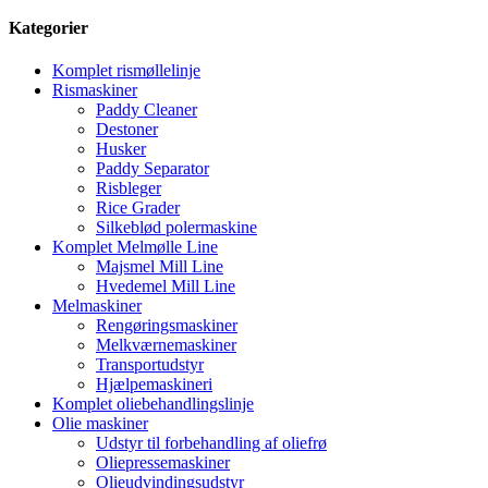
Kategorier
Komplet rismøllelinje
Rismaskiner
Paddy Cleaner
Destoner
Husker
Paddy Separator
Risbleger
Rice Grader
Silkeblød polermaskine
Komplet Melmølle Line
Majsmel Mill Line
Hvedemel Mill Line
Melmaskiner
Rengøringsmaskiner
Melkværnemaskiner
Transportudstyr
Hjælpemaskineri
Komplet oliebehandlingslinje
Olie maskiner
Udstyr til forbehandling af oliefrø
Oliepressemaskiner
Olieudvindingsudstyr