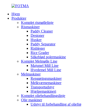
Hjem
Produkter
Komplet rismøllelinje
Rismaskiner
Paddy Cleaner
Destoner
Husker
Paddy Separator
Risbleger
Rice Grader
Silkeblød polermaskine
Komplet Melmølle Line
Majsmel Mill Line
Hvedemel Mill Line
Melmaskiner
Rengøringsmaskiner
Melkværnemaskiner
Transportudstyr
Hjælpemaskineri
Komplet oliebehandlingslinje
Olie maskiner
Udstyr til forbehandling af oliefrø