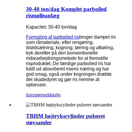
30-40 ton/dag Komplet parboiled
rismølleanlæg
Kapacitet: 30-40 ton/dag
Formaling af parboiled ris
bruger dampet ris
som råmateriale, efter rengøring,
iblødsætning, kogning, tørring og afkøling,
tryk derefter på den konventionelle
risbearbejdningsmetode for at fremstille
risproduktet. De færdige parboiled ris har
fuldt ud absorberet risens næring og har
god smag, også under kogningen dræbte
det skadedyret og gør ris nemme at
opbevare.
forespørgsel
detalje
TBHM højtrykscylinder pulseret
støvsamler