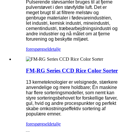
Pulserende støvsamler bruges til at fjerne
pulverstøvet i den støvfyldte luft. Det er
meget brugt til at filtrere melstøv og
genbruge materialer i fødevareindustrien,
let industri, kemisk industri, mineindustri,
cementindustri, træbearbejdningsindustri og
andre industrier og nå målet om at fjerne
forurening og beskytte miljøet.
forespørgsel
detalje
FM-RG Series CCD Rice Color Sorter
13 kerneteknologier er velsignede, stærkere
anvendelige og mere holdbare; Én maskine
har flere sorteringsmodeller, som nemt kan
styre sorteringsbehovet for forskellige farver,
gul, hvid og andre procespunkter og perfekt
skabe omkostningseffektiv sortering af
populære emner.
forespørgsel
detalje