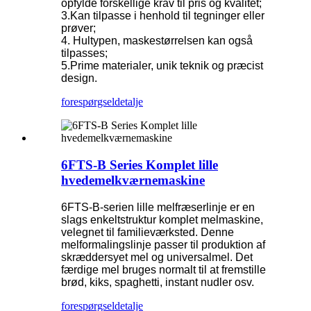
opfylde forskellige krav til pris og kvalitet;
3.Kan tilpasse i henhold til tegninger eller
prøver;
4. Hultypen, maskestørrelsen kan også
tilpasses;
5.Prime materialer, unik teknik og præcist
design.
forespørgsel
detalje
6FTS-B Series Komplet lille
hvedemelkværnemaskine
6FTS-B-serien lille melfræserlinje er en
slags enkeltstruktur komplet melmaskine,
velegnet til familieværksted. Denne
melformalingslinje passer til produktion af
skræddersyet mel og universalmel. Det
færdige mel bruges normalt til at fremstille
brød, kiks, spaghetti, instant nudler osv.
forespørgsel
detalje