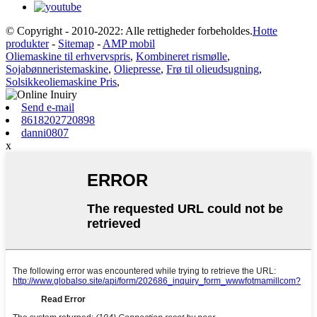
© Copyright - 2010-2022: Alle rettigheder forbeholdes.
Hotte
produkter
-
Sitemap
-
AMP mobil
Oliemaskine til erhvervspris
,
Kombineret rismølle
,
Sojabønneristemaskine
,
Oliepresse
,
Frø til olieudsugning
,
Solsikkeoliemaskine Pris
,
Send e-mail
8618202720898
danni0807
x